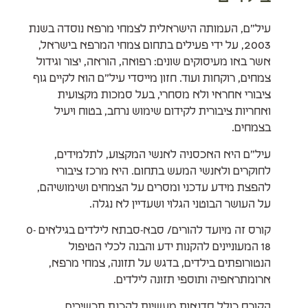
עיל”ם, העמותה הישראלית לצמחי מרפא נוסדה בשנת
2003, על ידי פעילים בתחום צמחי המרפא בישראל,
אשר באו מעיסוקים שונים: רפואה, הוראה, יצור וגידול
צמחים, רוקחות ועוד. חזון מייסדי עיל”ם הוא לקיים גוף
ציבורי אחראי ולא מסחרי, בעל סמכות מקצועית
ואחריות ציבורית לקידום שימוש נרחב, בטוח ויעיל
בצמחים.
עיל”ם היא האכסניה לאנשי המקצוע, לתלמידים,
לחוקרים ולאנשי המעש בתחום. היא מרכז ציבורי
להפצת מידע עדכני ומסרים על הצמחים ושימושיהם,
על העושר הבוטני הגלוי ושעדיין לא נגלה.
קורס זה מיועד להורים/ סבא-סבתא לילדים בגילאים 0-
18 המעוניינים להקנות ידע והבנה לכלי הטיפול
הנטורופתים בילדים, בדגש על תזונה, צמחי מרפא,
ארומתראפיה ותוספי תזונה לילדים.
הקורס כולל סדנאות מעשיות להכנת תכשירים