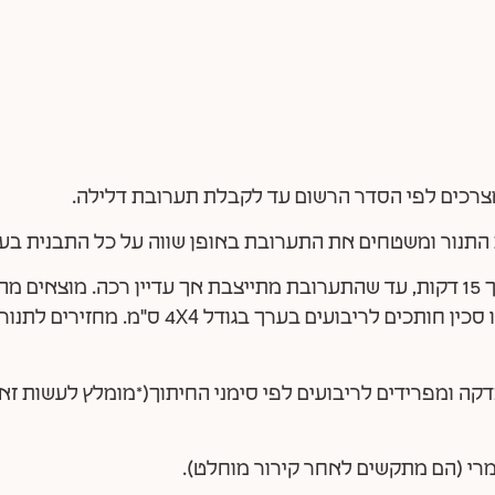
צרכים לפי הסדר הרשום עד לקבלת תערובת דלילה.
ת התנור ומשטחים את התערובת באופן שווה על כל התבנית בע
* מכניסים לתנור ואופים במשך 15 דקות, עד שהתערובת מתייצבת אך עדיין רכה.
דולק) ובעזרת גלגלת חיתוך או סכין חותכים לריבוע
כדקה ומפרידים לריבועים לפי סימני החיתוך(*מומלץ לעשות ז
רי (הם מתקשים לאחר קירור מוחלט).